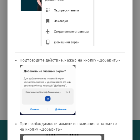
задания с использованием тестовых
пунктов (засчитывается при
правильном ответе более чем на 2/3
общего количества тестовых пунктов).
онтроль достижении требуемого
объема и уровня освоения содержания
раздела (итоговый контроль)
проводится в виде защиты решения
ситуационных задач и последующего
Подтвердите действие, нажав на кнопку «Добавить»
собеседования с преподавателем по
материалу раздела. Данное пособие
рекомендуется для студентов,
аспирантов, магистрантов и
преподавателей юридических вузов и
факультетов, желающих повысить свой
профессиональный уровень.
При необходимости измените название и нажмите
На текущий момент:
на кнопку «Добавить»
Мы сотрудничаем с
33
университетами
У нас обучается
960
групп
Мы в соцсетях: