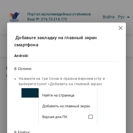
Портал мультимедийных учебников
arrow_drop_down
Войти
Рус
Ваш IP: 216.73.216.172
Добавьте закладку на главный экран
Главная
/
смартфона
Описание книги Практикум по судебной экспертологии
Android:
Описание книги Практикум по судебной
В Chrome:
экспертологии
Нажмите на три точки в правом верхнем углу и
выберите пункт «Добавить на главный экран»
list_alt
library_books
video_library
Содержание
Текст книги
Видео лекции
3d_rotation
emoji_objects
live_help
В Firefox: