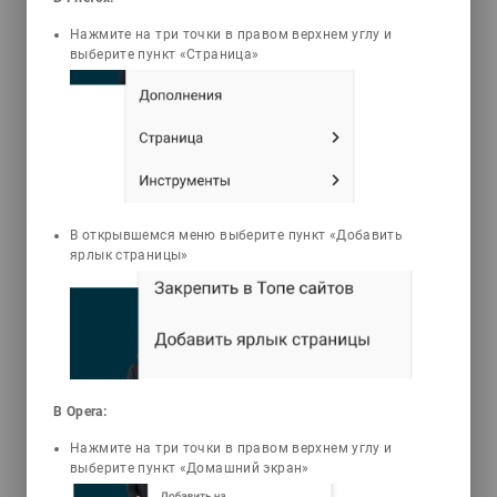
3D Анимации
Задачи
Тесты
Нажмите на три точки в правом верхнем углу и
выберите пункт «Страница»
Мырзаханова Маржан
Нуркеновна
Практикум по судебной
экспертологии
Настоящее учебно-методическое
пособие посвящено лабораторному
В открывшемся меню выберите пункт «Добавить
занятию, достигшему в процессе
ярлык страницы»
обсуждения с преподавателем
вопросов, возникших в ходе
самостоятельной подготовки к
занятию; ознакомления со схемами и
таблицами; решения ситуационных
задач с составлением судебно-
В Opera:
экспертных выводов. Особое место в
пособии уделено рассмотрению
Нажмите на три точки в правом верхнем углу и
исходного уровня знаний (подготовки)
выберите пункт «Домашний экран»
осуществляется путем выполнения