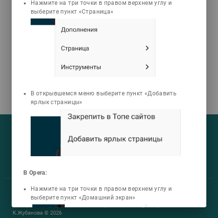
Нажмите на три точки в правом верхнем углу и
выберите пункт «Страница»
В открывшемся меню выберите пункт «Добавить
ярлык страницы»
На текущий момент:
Мы сотрудничаем с
33
университетами
У нас обучается
960
групп
Мы в соцсетях:
Зарегистрировано
50759
пользователей
Просмотрено
456805
элементов
В Opera:
Нажмите на три точки в правом верхнем углу и
Участник международного технологического парка «Астана Хаб»
выберите пункт «Домашний экран»
Все права защищены Актюбинский региональный университет имени
К.Жубанова © 2026