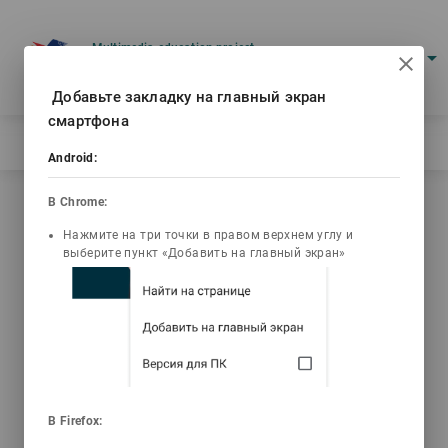
Multimedia education project
arrow_drop_down
Log in
Eng
Ваш IP: 216.73.216.59
Добавьте закладку на главный экран
смартфона
Главная
/
Восстановление пароля
Android:
В Chrome:
Password recovery
Нажмите на три точки в правом верхнем углу и
выберите пункт «Добавить на главный экран»
Email
SEND
В Firefox: