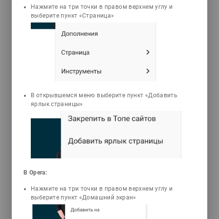
Нажмите на три точки в правом верхнем углу и
Искакова Мира Садвакасовна
выберите пункт «Страница»
Самопознание
Разработка курса «Самопознание»
дает возможность ознакомиться с
целью, задачами и содержанием
организации самопознания,
самовоспитания и
самосовершенствования в процессе
В открывшемся меню выберите пункт «Добавить
профессиональной подготовки в
ярлык страницы»
системе высшего образования и
помогает овладеть умениями
оказывать практическую помощь
самому себе в самоактуализации,
раскрытии внутреннего «Я» студента,
развитии личностного роста. Курс
В Opera:
«Самопознание» помогает усвоить пути
самосовершенствования, пути
Нажмите на три точки в правом верхнем углу и
коррекции своего поведения и
выберите пункт «Домашний экран»
взаимоотношения с окружающими.