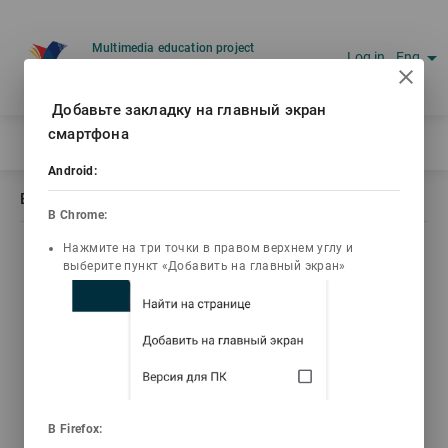
Multimedia education project
arrow_drop_down
Log in
Eng
Ваш IP: 216.73.216.146
Добавьте закладку на главный экран
смартфона
Home
/
Book description Самопознание
Android:
Book description Самопознание
В Chrome:
Нажмите на три точки в правом верхнем углу и
list_alt
library_books
video_library
выберите пункт «Добавить на главный экран»
Contents
Текст книги
Video lectures
3d_rotation
live_help
3D Animations
Tests
В Firefox: