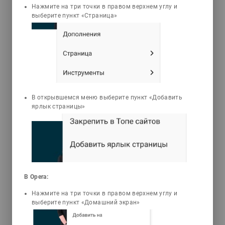
Нажмите на три точки в правом верхнем углу и
выберите пункт «Страница»
Биекенов Кенес Умбетжанович
Әлеуметтану. Ұғымдар мен
баламалар
Бұл оқулықта әлеуметтану ғылымының
даму үдерісі, оның қазіргі ғылыми
мәртебесі, неғұрлым танымал
В открывшемся меню выберите пункт «Добавить
өкілдерінің концепциялары, теориялық-
ярлык страницы»
әдіснамалық, әдістемелік және
әдісқұралдық негіздері, орта деңгей
теориялары, негізгі ұғымдары
қарастырылған. Оқулық жоғары оқу
орындарының студенттеріне
арналған.Сондай-ақ әлеуметтану
ғылымына қызығатын қалың
В Opera:
жұртшылыққа, оқытушыларға,
Нажмите на три точки в правом верхнем углу и
магистранттар, доктаранттарға,
выберите пункт «Домашний экран»
мұғалімдерге де пайдасы зор.