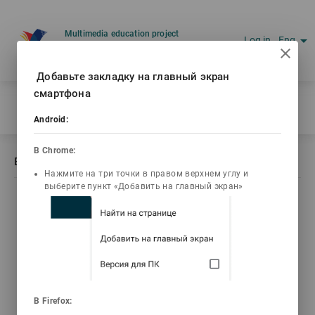
Multimedia education project
arrow_drop_down
Log in
Eng
Ваш IP: 216.73.217.179
Добавьте закладку на главный экран
смартфона
Home
/
Book description Әлеуметтану. Ұғымдар мен баламалар
Android:
В Chrome:
Book description Әлеуметтану. Ұғымдар мен баламалар
Нажмите на три точки в правом верхнем углу и
выберите пункт «Добавить на главный экран»
list_alt
library_books
video_library
emoji_objects
Contents
Текст книги
Video lectures
Problems
live_help
В Firefox:
Tests