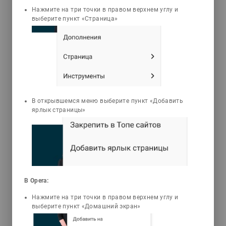
Нажмите на три точки в правом верхнем углу и
В учебнике дается
выберите пункт «Страница»
систематизированное изложение
вопросов, отражающих современные
тенденции в развитии цифровой и
аналоговой схемотехники. В первой
части рассматриваются схемотехника
базовых логических элементов и
типовых функциональных узлов
цифровых устройств ЭВМ. Особое
В открывшемся меню выберите пункт «Добавить
внимание уделяется вопросам
ярлык страницы»
схемотехнической реализации и
структурным особенностям
полупроводниковых запоминающих
устройств ЭВМ, программи-руемых
логических матриц и базовых
матричных кристаллов, а также
обсуждаются вопросы проектирования
В Opera:
современных СБИС программируемой
Нажмите на три точки в правом верхнем углу и
логики. Во второй части
выберите пункт «Домашний экран»
рассматриваются принципы
построения и работы нелинейных