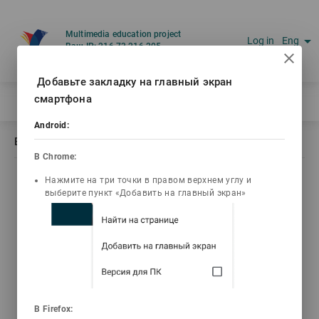
Multimedia education project
arrow_drop_down
Log in
Eng
Ваш IP: 216.73.216.205
Добавьте закладку на главный экран
смартфона
Home
/
Book description Схемотехника
Android:
Book description Схемотехника
В Chrome:
Нажмите на три точки в правом верхнем углу и
list_alt
library_books
video_library
live_help
выберите пункт «Добавить на главный экран»
Contents
Текст книги
Video lectures
Tests
Джурунтаев Джолдас
Заурбекович
В Firefox:
Схемотехника